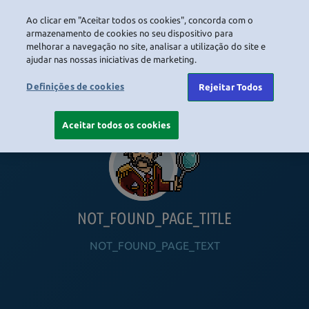
Ao clicar em "Aceitar todos os cookies", concorda com o
LOGIN
armazenamento de cookies no seu dispositivo para
melhorar a navegação no site, analisar a utilização do site e
ajudar nas nossas iniciativas de marketing.
HOME
NAVIGATION_COMMUNITY
NAVIGATION_SHOP
NAVIGATION_PLAYING_HABBO
NAVIGAT
Definições de cookies
Rejeitar Todos
Aceitar todos os cookies
NOT_FOUND_PAGE_TITLE
NOT_FOUND_PAGE_TEXT