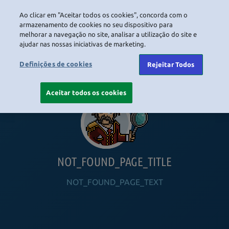
Ao clicar em "Aceitar todos os cookies", concorda com o
LOGIN
armazenamento de cookies no seu dispositivo para
melhorar a navegação no site, analisar a utilização do site e
ajudar nas nossas iniciativas de marketing.
HOME
NAVIGATION_COMMUNITY
NAVIGATION_SHOP
NAVIGATION_PLAYING_HABBO
NAVIGAT
Definições de cookies
Rejeitar Todos
Aceitar todos os cookies
NOT_FOUND_PAGE_TITLE
NOT_FOUND_PAGE_TEXT