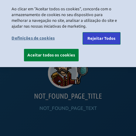
Ao clicar em "Aceitar todos os cookies", concorda com o
LOGIN
armazenamento de cookies no seu dispositivo para
melhorar a navegação no site, analisar a utilização do site e
ajudar nas nossas iniciativas de marketing.
HOME
NAVIGATION_COMMUNITY
NAVIGATION_SHOP
NAVIGATION_PLAYING_HABBO
NAVIGAT
Definições de cookies
Rejeitar Todos
Aceitar todos os cookies
NOT_FOUND_PAGE_TITLE
NOT_FOUND_PAGE_TEXT