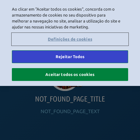
Ao clicar em "Aceitar todos os cookies", concorda com o
LOGIN
armazenamento de cookies no seu dispositivo para
melhorar a navegação no site, analisar a utilização do site e
ajudar nas nossas iniciativas de marketing.
HOME
NAVIGATION_COMMUNITY
NAVIGATION_SHOP
NAVIGATION_PLAYING_HABBO
NAVIGAT
Definições de cookies
Rejeitar Todos
Aceitar todos os cookies
NOT_FOUND_PAGE_TITLE
NOT_FOUND_PAGE_TEXT