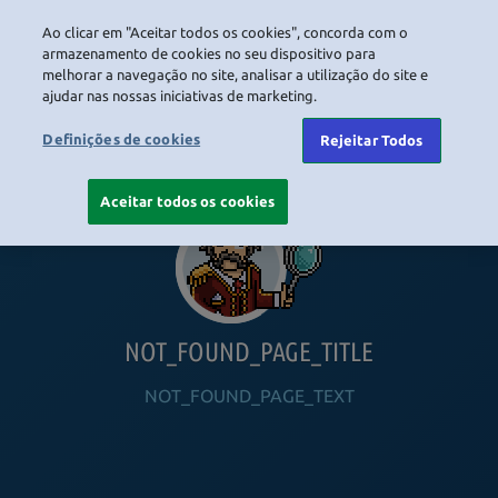
Ao clicar em "Aceitar todos os cookies", concorda com o
LOGIN
armazenamento de cookies no seu dispositivo para
melhorar a navegação no site, analisar a utilização do site e
ajudar nas nossas iniciativas de marketing.
HOME
NAVIGATION_COMMUNITY
NAVIGATION_SHOP
NAVIGATION_PLAYING_HABBO
NAVIGAT
Definições de cookies
Rejeitar Todos
Aceitar todos os cookies
NOT_FOUND_PAGE_TITLE
NOT_FOUND_PAGE_TEXT