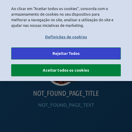
Ao clicar em "Aceitar todos os cookies", concorda com o
LOGIN
armazenamento de cookies no seu dispositivo para
melhorar a navegação no site, analisar a utilização do site e
ajudar nas nossas iniciativas de marketing.
HOME
NAVIGATION_COMMUNITY
NAVIGATION_SHOP
NAVIGATION_PLAYING_HABBO
NAVIGAT
Definições de cookies
Rejeitar Todos
Aceitar todos os cookies
NOT_FOUND_PAGE_TITLE
NOT_FOUND_PAGE_TEXT