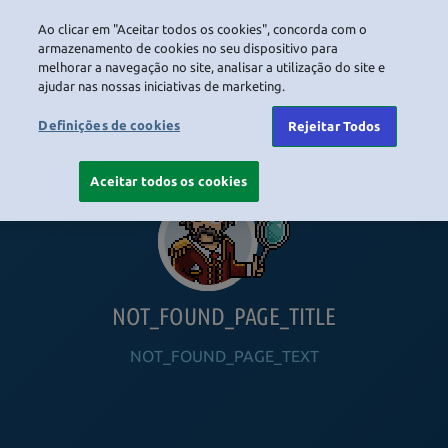
Ao clicar em "Aceitar todos os cookies", concorda com o
LOGIN
armazenamento de cookies no seu dispositivo para
melhorar a navegação no site, analisar a utilização do site e
ajudar nas nossas iniciativas de marketing.
HOME
NAVIGATION_COMMUNITY
NAVIGATION_SHOP
NAVIGATION_PLAYING_HABBO
NAVIGAT
Definições de cookies
Rejeitar Todos
Aceitar todos os cookies
NOT_FOUND_PAGE_TITLE
NOT_FOUND_PAGE_TEXT