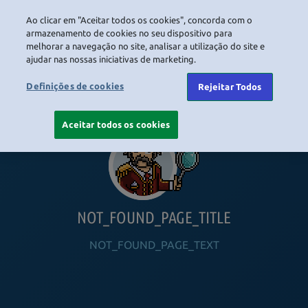
Ao clicar em "Aceitar todos os cookies", concorda com o
LOGIN
armazenamento de cookies no seu dispositivo para
melhorar a navegação no site, analisar a utilização do site e
ajudar nas nossas iniciativas de marketing.
HOME
NAVIGATION_COMMUNITY
NAVIGATION_SHOP
NAVIGATION_PLAYING_HABBO
NAVIGAT
Definições de cookies
Rejeitar Todos
Aceitar todos os cookies
NOT_FOUND_PAGE_TITLE
NOT_FOUND_PAGE_TEXT