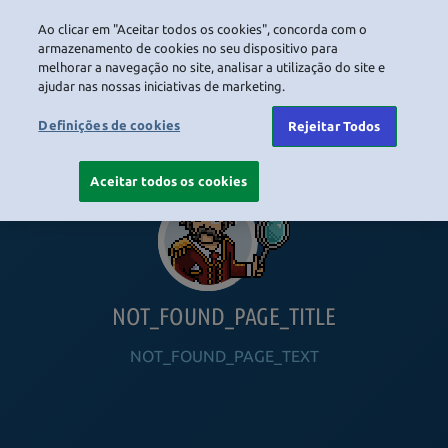
Ao clicar em "Aceitar todos os cookies", concorda com o
LOGIN
armazenamento de cookies no seu dispositivo para
melhorar a navegação no site, analisar a utilização do site e
ajudar nas nossas iniciativas de marketing.
HOME
NAVIGATION_COMMUNITY
NAVIGATION_SHOP
NAVIGATION_PLAYING_HABBO
NAVIGAT
Definições de cookies
Rejeitar Todos
Aceitar todos os cookies
NOT_FOUND_PAGE_TITLE
NOT_FOUND_PAGE_TEXT