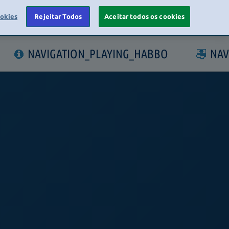
ookies
Rejeitar Todos
Aceitar todos os cookies
LOGIN
NAVIGATION_PLAYING_HABBO
NAV