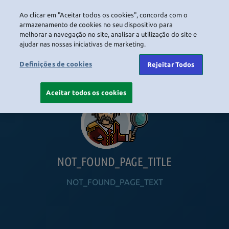
Ao clicar em "Aceitar todos os cookies", concorda com o
LOGIN
armazenamento de cookies no seu dispositivo para
melhorar a navegação no site, analisar a utilização do site e
ajudar nas nossas iniciativas de marketing.
HOME
NAVIGATION_COMMUNITY
NAVIGATION_SHOP
NAVIGATION_PLAYING_HABBO
NAVIGAT
Definições de cookies
Rejeitar Todos
Aceitar todos os cookies
NOT_FOUND_PAGE_TITLE
NOT_FOUND_PAGE_TEXT