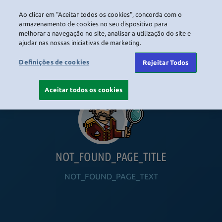
Ao clicar em "Aceitar todos os cookies", concorda com o
LOGIN
armazenamento de cookies no seu dispositivo para
melhorar a navegação no site, analisar a utilização do site e
ajudar nas nossas iniciativas de marketing.
HOME
NAVIGATION_COMMUNITY
NAVIGATION_SHOP
NAVIGATION_PLAYING_HABBO
NAVIGAT
Definições de cookies
Rejeitar Todos
Aceitar todos os cookies
NOT_FOUND_PAGE_TITLE
NOT_FOUND_PAGE_TEXT