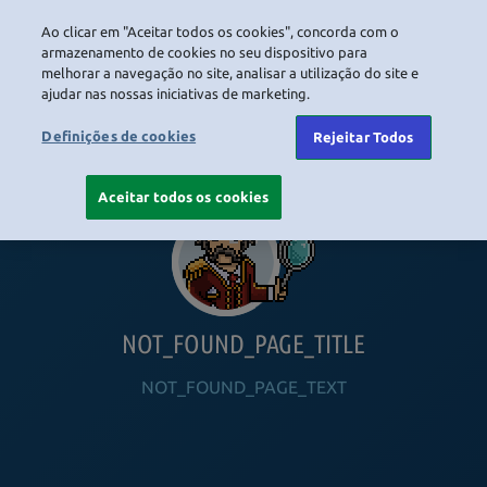
Ao clicar em "Aceitar todos os cookies", concorda com o
LOGIN
armazenamento de cookies no seu dispositivo para
melhorar a navegação no site, analisar a utilização do site e
ajudar nas nossas iniciativas de marketing.
HOME
NAVIGATION_COMMUNITY
NAVIGATION_SHOP
NAVIGATION_PLAYING_HABBO
NAVIGAT
Definições de cookies
Rejeitar Todos
Aceitar todos os cookies
NOT_FOUND_PAGE_TITLE
NOT_FOUND_PAGE_TEXT