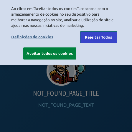
Ao clicar em "Aceitar todos os cookies", concorda com o
LOGIN
armazenamento de cookies no seu dispositivo para
melhorar a navegação no site, analisar a utilização do site e
ajudar nas nossas iniciativas de marketing.
HOME
NAVIGATION_COMMUNITY
NAVIGATION_SHOP
NAVIGATION_PLAYING_HABBO
NAVIGAT
Definições de cookies
Rejeitar Todos
Aceitar todos os cookies
NOT_FOUND_PAGE_TITLE
NOT_FOUND_PAGE_TEXT