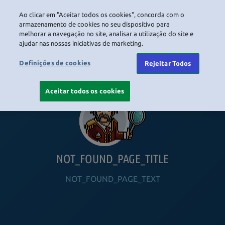
Ao clicar em "Aceitar todos os cookies", concorda com o
LOGIN
armazenamento de cookies no seu dispositivo para
melhorar a navegação no site, analisar a utilização do site e
ajudar nas nossas iniciativas de marketing.
HOME
NAVIGATION_COMMUNITY
NAVIGATION_SHOP
NAVIGATION_PLAYING_HABBO
NAVIGAT
Definições de cookies
Rejeitar Todos
Aceitar todos os cookies
NOT_FOUND_PAGE_TITLE
NOT_FOUND_PAGE_TEXT