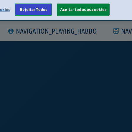
ookies
Rejeitar Todos
Aceitar todos os cookies
LOGIN
NAVIGATION_PLAYING_HABBO
NAV