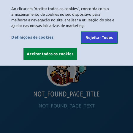
Ao clicar em "Aceitar todos os cookies", concorda com o
LOGIN
armazenamento de cookies no seu dispositivo para
melhorar a navegação no site, analisar a utilização do site e
ajudar nas nossas iniciativas de marketing.
HOME
NAVIGATION_COMMUNITY
NAVIGATION_SHOP
NAVIGATION_PLAYING_HABBO
NAVIGAT
Definições de cookies
Rejeitar Todos
Aceitar todos os cookies
NOT_FOUND_PAGE_TITLE
NOT_FOUND_PAGE_TEXT