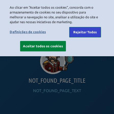
Ao clicar em "Aceitar todos os cookies", concorda com o
LOGIN
armazenamento de cookies no seu dispositivo para
melhorar a navegação no site, analisar a utilização do site e
ajudar nas nossas iniciativas de marketing.
HOME
NAVIGATION_COMMUNITY
NAVIGATION_SHOP
NAVIGATION_PLAYING_HABBO
NAVIGAT
Definições de cookies
Rejeitar Todos
Aceitar todos os cookies
NOT_FOUND_PAGE_TITLE
NOT_FOUND_PAGE_TEXT