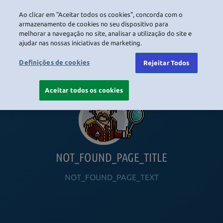
Ao clicar em "Aceitar todos os cookies", concorda com o
LOGIN
armazenamento de cookies no seu dispositivo para
melhorar a navegação no site, analisar a utilização do site e
ajudar nas nossas iniciativas de marketing.
HOME
NAVIGATION_COMMUNITY
NAVIGATION_SHOP
NAVIGATION_PLAYING_HABBO
NAVIGAT
Definições de cookies
Rejeitar Todos
Aceitar todos os cookies
NOT_FOUND_PAGE_TITLE
NOT_FOUND_PAGE_TEXT