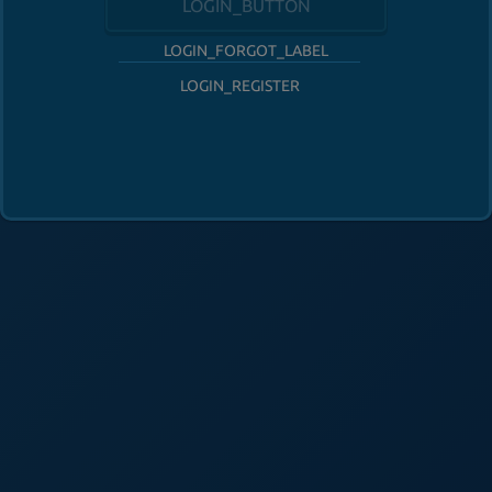
LOGIN_BUTTON
LOGIN_FORGOT_LABEL
LOGIN_REGISTER
FOLLOW_HABBO
FOOTER_SUPPORT
FOOTER_SAFETY
FOOTER_PARENTS
FOOTER_TOS
FOOTER_PRIVACY
FOOTER_ADVERTISERS
FOOTER_COOKIES
FOOTER_DSA
FOOTER_COOKIE_PREFERENCES
FOOTER_COPYRIGHT