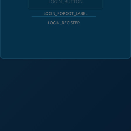
LOGIN_BUTTON
LOGIN_FORGOT_LABEL
LOGIN_REGISTER
FOLLOW_HABBO
FOOTER_SUPPORT
FOOTER_SAFETY
FOOTER_PARENTS
FOOTER_TOS
FOOTER_PRIVACY
FOOTER_ADVERTISERS
FOOTER_COOKIES
FOOTER_DSA
FOOTER_COOKIE_PREFERENCES
FOOTER_COPYRIGHT