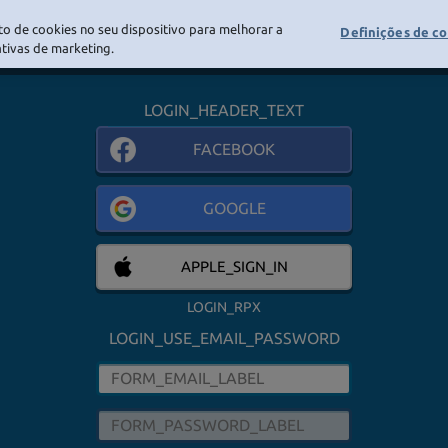
o de cookies no seu dispositivo para melhorar a
Definições de c
LOGIN
iativas de marketing.
LOGIN_HEADER_TEXT
FACEBOOK
GOOGLE
APPLE_SIGN_IN
LOGIN_RPX
LOGIN_USE_EMAIL_PASSWORD