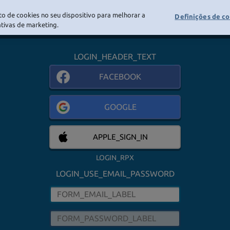
o de cookies no seu dispositivo para melhorar a
Definições de c
LOGIN
iativas de marketing.
LOGIN_HEADER_TEXT
FACEBOOK
GOOGLE
APPLE_SIGN_IN
LOGIN_RPX
LOGIN_USE_EMAIL_PASSWORD