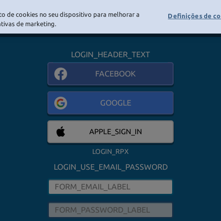
o de cookies no seu dispositivo para melhorar a
Definições de c
LOGIN
iativas de marketing.
LOGIN_HEADER_TEXT
FACEBOOK
GOOGLE
APPLE_SIGN_IN
LOGIN_RPX
LOGIN_USE_EMAIL_PASSWORD