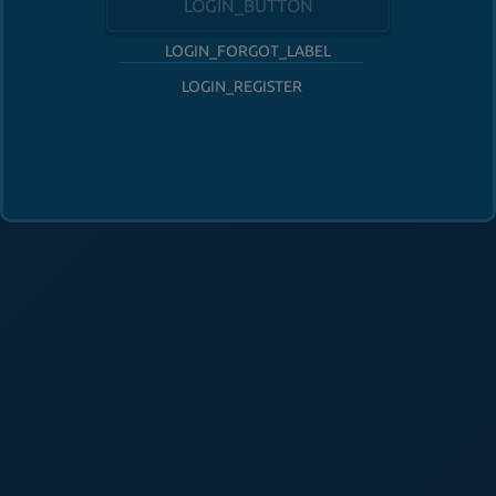
LOGIN_BUTTON
LOGIN_FORGOT_LABEL
LOGIN_REGISTER
FOLLOW_HABBO
FOOTER_SUPPORT
FOOTER_SAFETY
FOOTER_PARENTS
FOOTER_TOS
FOOTER_PRIVACY
FOOTER_ADVERTISERS
FOOTER_COOKIES
FOOTER_DSA
FOOTER_COOKIE_PREFERENCES
FOOTER_COPYRIGHT