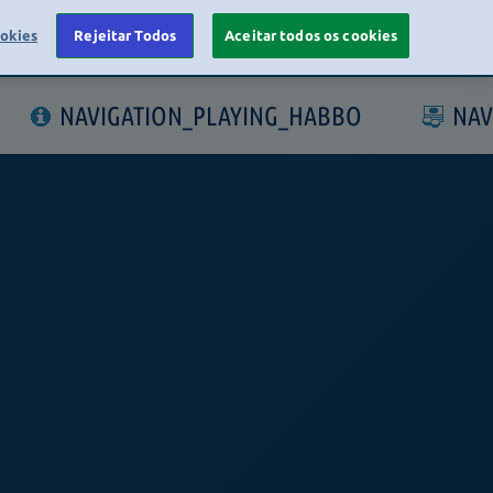
ookies
Rejeitar Todos
Aceitar todos os cookies
LOGIN
NAVIGATION_PLAYING_HABBO
NAV