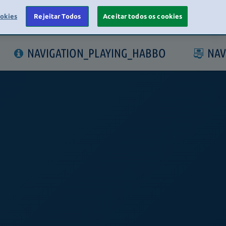
ookies
Rejeitar Todos
Aceitar todos os cookies
LOGIN
NAVIGATION_PLAYING_HABBO
NAV