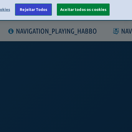
ookies
Rejeitar Todos
Aceitar todos os cookies
LOGIN
NAVIGATION_PLAYING_HABBO
NAV