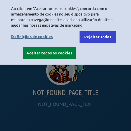
Ao clicar em "Aceitar todos os cookies", concorda com o
LOGIN
armazenamento de cookies no seu dispositivo para
melhorar a navegação no site, analisar a utilização do site e
ajudar nas nossas iniciativas de marketing.
HOME
NAVIGATION_COMMUNITY
NAVIGATION_SHOP
NAVIGATION_PLAYING_HABBO
NAVIGAT
Definições de cookies
Rejeitar Todos
Aceitar todos os cookies
NOT_FOUND_PAGE_TITLE
NOT_FOUND_PAGE_TEXT