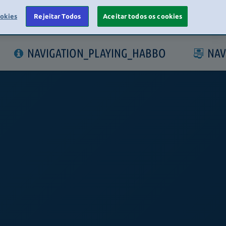
ookies
Rejeitar Todos
Aceitar todos os cookies
LOGIN
NAVIGATION_PLAYING_HABBO
NAV