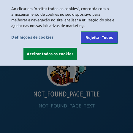
Ao clicar em "Aceitar todos os cookies", concorda com o
LOGIN
armazenamento de cookies no seu dispositivo para
melhorar a navegação no site, analisar a utilização do site e
ajudar nas nossas iniciativas de marketing.
HOME
NAVIGATION_COMMUNITY
NAVIGATION_SHOP
NAVIGATION_PLAYING_HABBO
NAVIGAT
Definições de cookies
Rejeitar Todos
Aceitar todos os cookies
NOT_FOUND_PAGE_TITLE
NOT_FOUND_PAGE_TEXT