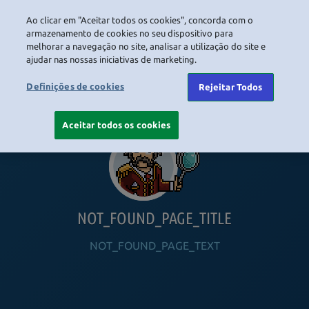
Ao clicar em "Aceitar todos os cookies", concorda com o
LOGIN
armazenamento de cookies no seu dispositivo para
melhorar a navegação no site, analisar a utilização do site e
ajudar nas nossas iniciativas de marketing.
HOME
NAVIGATION_COMMUNITY
NAVIGATION_SHOP
NAVIGATION_PLAYING_HABBO
NAVIGAT
Definições de cookies
Rejeitar Todos
Aceitar todos os cookies
NOT_FOUND_PAGE_TITLE
NOT_FOUND_PAGE_TEXT