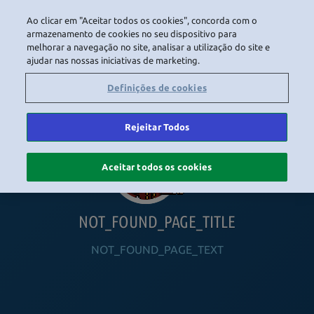
Ao clicar em "Aceitar todos os cookies", concorda com o
LOGIN
armazenamento de cookies no seu dispositivo para
melhorar a navegação no site, analisar a utilização do site e
ajudar nas nossas iniciativas de marketing.
HOME
NAVIGATION_COMMUNITY
NAVIGATION_SHOP
NAVIGATION_PLAYING_HABBO
NAVIGAT
Definições de cookies
Rejeitar Todos
Aceitar todos os cookies
NOT_FOUND_PAGE_TITLE
NOT_FOUND_PAGE_TEXT